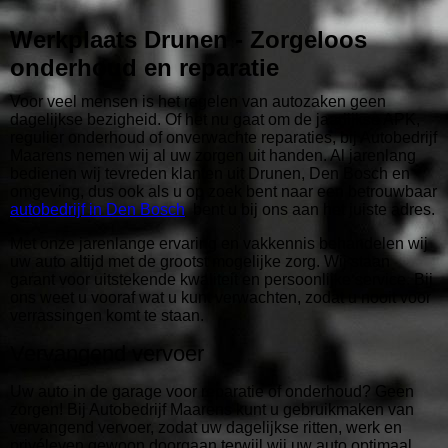
Werkplaats Drunen - Zorgeloos
onderhoud en reparatie
Voor veel mensen is het regelen van autozaken geen
dagelijkse bezigheid. Of het nu gaat om de jaarlijkse APK,
regulier onderhoud of onverwachte reparaties, bij Autobedrijf
Maarens nemen wij al uw zorgen uit handen. Al jarenlang
bedienen wij tevreden klanten uit Drunen, Den Bosch en
omgeving, dus ook als u op zoek bent naar een betrouwbaar
autobedrijf in Den Bosch
bent u bij ons aan het juiste adres.
Met onze jarenlange ervaring en vakkennis behandelen wij
uw auto altijd met de grootst mogelijke zorg. Wij staan
garant voor uitstekende kwaliteit en persoonlijke service. Bij
ons weet u vooraf wat u kunt verwachten, zodat u nooit voor
verrassingen komt te staan.
Vervangend vervoer
Uw auto in de garage voor reparatie of onderhoud? Geen
zorgen! Bij Autobedrijf Maarens kunt u gebruikmaken van
vervangend vervoer, zodat uw dagelijkse ritten, werk en
privéleven gewoon doorgaan terwijl wij uw auto optimaal