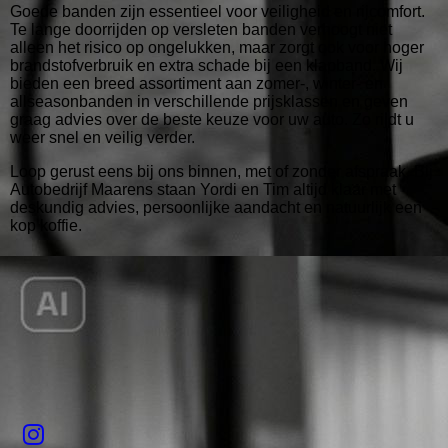
Goede banden zijn essentieel voor veiligheid en rijcomfort.
Te lange doorrijden op versleten banden verhoogt niet
alleen het risico op ongelukken, maar zorgt ook voor hoger
brandstofverbruik en extra schade bij een klapband. Wij
bieden een breed assortiment aan zomer-, winter- en
allseasonbanden in verschillende prijsklassen en geven
graag advies over de beste keuze voor uw auto. Zo rijdt u
weer snel en veilig verder.
Loop gerust eens bij ons binnen, met of zonder afspraak. Bij
Autobedrijf Maarens staan Yordi en Tim altijd klaar met
deskundig advies, persoonlijke aandacht en natuurlijk een
kop koffie.