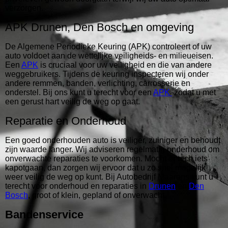
verzorgen.
APK Drunen, Den Bosch en omgeving
De Algemene Periodieke Keuring (APK) controleert of uw
auto voldoet aan de wettelijke veiligheids- en milieueisen.
Een
APK
is cruciaal voor uw veiligheid en die van andere
weggebruikers. Tijdens de keuring inspecteren wij onder
andere remmen, banden, verlichting, carrosserie en
onderstel. Bij ons kunt u terecht voor een
APK
zodat u met
een gerust hart veilig de weg op gaat.
Reparatie en Onderhoud
Een goed onderhouden auto is veiliger, zuiniger en behoudt
zijn waarde langer. Wij adviseren regelmatig onderhoud om
onverwachte reparaties te voorkomen. Mocht er toch iets
kapotgaan, dan zorgen wij ervoor dat u zo snel mogelijk
weer veilig de weg op kunt. Bij Autobedrijf Maarens kunt u
terecht voor onderhoud en reparaties in
Drunen
en
Den
Bosch
, groot of klein, gepland of onverwacht.
Bandenservice